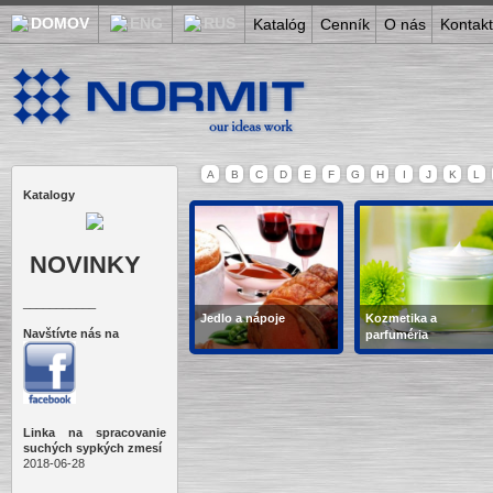
Katalóg
Cenník
O nás
Kontak
A
B
C
D
E
F
G
H
I
J
K
L
Katalogy
NOVINKY
___________
Jedlo a nápoje
Kozmetika a
Navštívte nás na
parfuméria
Víno, príprava jedla,
vody, kozmetika, farby
cukrovinky,...
na vlasy, mydlá, zubné
pasty, krémy, šampóny,
kondicionéry,...
Linka na spracovanie
suchých sypkých zmesí
2018-06-28