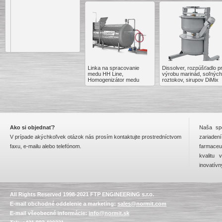
Linka na spracovanie
Dissolver, rozpúšťadlo p
medu HH Line,
výrobu marinád, soľných
Homogenizátor medu
roztokov, sirupov DiMix
Linka zabezpečuje
kompletné spracovanie
zemiakov na chipsy alebo
hranolky.
Je zložená z viacerých
Ako si objednať?
Naša sp
zariadení, ktoré
vykonávajú nasledujúce
V prípade akýchkoľvek otázok nás prosím kontaktujte prostredníctvom
zariadení
procesy:
faxu, e-mailu alebo telefónom.
farmaceu
predumytie, celkové
kvalitu
umytie zemiakov, čistenie,
škrabanie, krájanie
inovatívn
a fritovanie.
Na konci procesu získate
hotový produkt vo forme
chipsov alebo hranoliek
All Rights Reserved 1998-2021 FTP ENGINEERING s.r.o.
pripravený na balenie.
E-mail obchodné oddelenie a marketing:
sales@normit.com
E-mail všeobecné informácie:
info@normit.sk