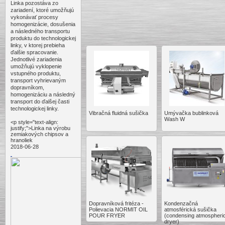
Linka pozostáva zo
zariadení, ktoré umožňujú
vykonávať procesy
homogenizácie, dosušenia
a následného transportu
produktu do technologickej
linky, v ktorej prebieha
ďalšie spracovanie.
Jednotlivé zariadenia
umožňujú vyklopenie
vstupného produktu,
transport vyhrievaným
dopravníkom,
homogenizáciu a následný
transport do ďalšej časti
technologickej linky.
Vibračná fluidná sušička
Umývačka bublinková
Wash W
<p style="text-align:
justify;">Linka na výrobu
zemiakových chipsov a
hranoliek
2018-06-28
Dopravníková fritéza -
Kondenzačná
Polievacia NORMIT OIL
atmosférická sušička
POUR FRYER
(condensing atmospheri
dryer)