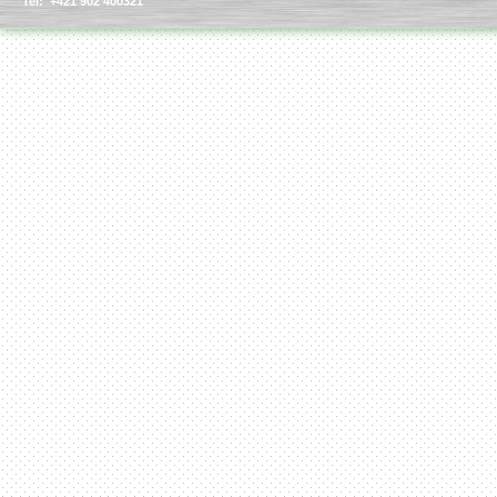
Tel: +421 902 400321
Batch cooker a chiller
Poloautomatická bag in
box plnička
Plneautomatická bag in
box plnička
Linka na výrobu
priemyselných farieb /
náterových hmôt
Sprejová fritéza
Linka na výrobu
cereálnych tyčiniek
Zariadenia na
blanšírovanie