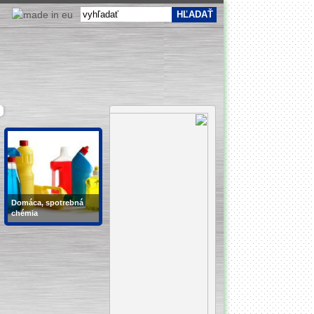
Domáca, spotrebná
chémia
prášky, gély, bielidlá,
dezinfekčné prostriedky,
prostriedky na umývanie
riadu,...