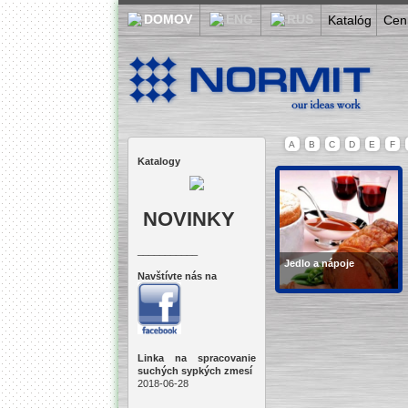
Katalóg
Cen
A
B
C
D
E
F
Katalogy
NOVINKY
___________
Jedlo a nápoje
Navštívte nás na
Víno, príprava jedla,
cukrovinky,...
Linka na spracovanie
suchých sypkých zmesí
2018-06-28