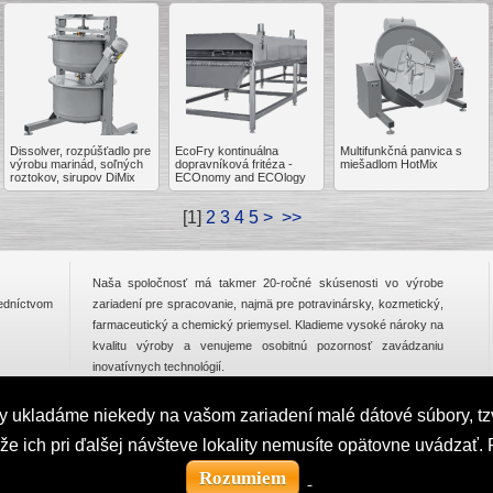
Dissolver, rozpúšťadlo pre
EcoFry kontinuálna
Multifunkčná panvica s
výrobu marinád, soľných
dopravníková fritéza -
miešadlom HotMix
roztokov, sirupov DiMix
ECOnomy and ECOlogy
[
1
]
2
3
4
5
>
>>
Naša spoločnosť má takmer 20-ročné skúsenosti vo výrobe
redníctvom
zariadení pre spracovanie, najmä pre potravinársky, kozmetický,
farmaceutický a chemický priemysel. Kladieme vysoké nároky na
kvalitu výroby a venujeme osobitnú pozornosť zavádzaniu
inovatívnych technológií.
ity ukladáme niekedy na vašom zariadení malé dátové súbory, tz
INEERING s.r.o.
kže ich pri ďalšej návšteve lokality nemusíte opätovne uvádza
com
Rozumiem