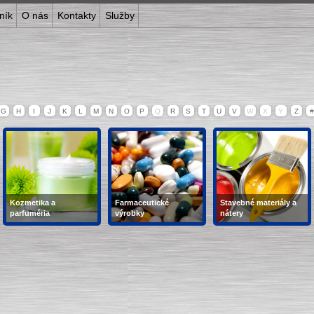
ník
O nás
Kontakty
Služby
G
H
I
J
K
L
M
N
O
P
Q
R
S
T
U
V
W
X
Y
Z
#
Kozmetika a
Farmaceutické
Stavebné materiály a
parfuméria
výrobky
nátery
vody, kozmetika, farby
kvapky, masti, tinktúry,
zmesi, laky, farby,
na vlasy, mydlá, zubné
extrakty, emulzie,...
nátery, lepidlá,...
pasty, krémy, šampóny,
kondicionéry,...