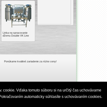
Linka na spracovanie
džemu Double VK Line
Ponúkame kvalitné zariadenie za nízke ceny!
v. cookie. Vďaka tomuto súboru si na určitý čas uchovávame
ť. Pokračovaním automaticky súhlasíte s uchovávaním cookies.