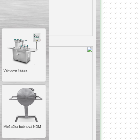
Vákuová fritéza
Miešačka bubnová NDM