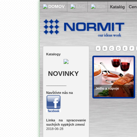
Katalóg
Cen
A
B
C
D
E
F
Katalogy
NOVINKY
___________
Jedlo a nápoje
Navštívte nás na
Víno, príprava jedla,
cukrovinky,...
Linka na spracovanie
suchých sypkých zmesí
2018-06-28