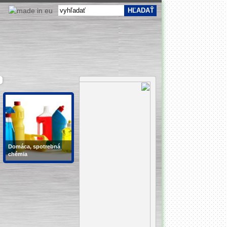
Domáca, spotrebná
chémia
prášky, gély, bielidlá,
dezinfekčné prostriedky,
prostriedky na umývanie
riadu,...