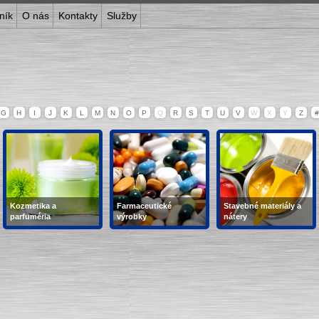
ník
O nás
Kontakty
Služby
G
H
I
J
K
L
M
N
O
P
Q
R
S
T
U
V
W
X
Y
Z
#
Kozmetika a
Farmaceutické
Stavebné materiály a
parfuméria
výrobky
nátery
vody, kozmetika, farby
kvapky, masti, tinktúry,
zmesi, laky, farby,
na vlasy, mydlá, zubné
extrakty, emulzie,...
nátery, lepidlá,...
pasty, krémy, šampóny,
kondicionéry,...