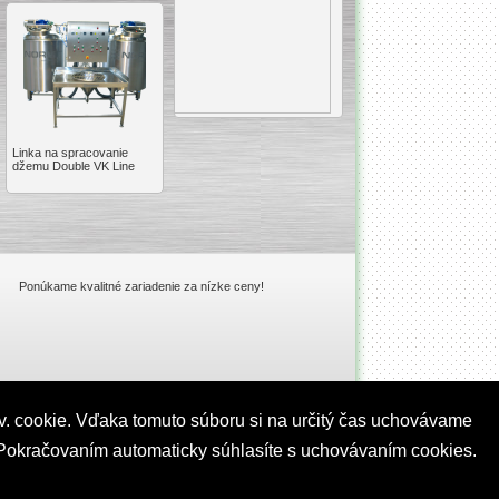
Linka na spracovanie
džemu Double VK Line
Ponúkame kvalitné zariadenie za nízke ceny!
v. cookie. Vďaka tomuto súboru si na určitý čas uchovávame
ť. Pokračovaním automaticky súhlasíte s uchovávaním cookies.