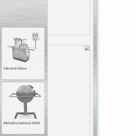
Vákuová fritéza
Miešačka bubnová NDM