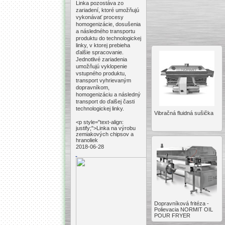
Linka pozostáva zo
zariadení, ktoré umožňujú
vykonávať procesy
homogenizácie, dosušenia
a následného transportu
produktu do technologickej
linky, v ktorej prebieha
ďalšie spracovanie.
Jednotlivé zariadenia
umožňujú vyklopenie
vstupného produktu,
transport vyhrievaným
dopravníkom,
homogenizáciu a následný
transport do ďalšej časti
technologickej linky.
Vibračná fluidná sušička
<p style="text-align:
justify;">Linka na výrobu
zemiakových chipsov a
hranoliek
2018-06-28
Dopravníková fritéza -
Polievacia NORMIT OIL
POUR FRYER