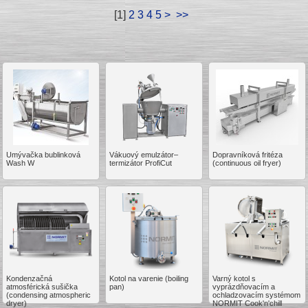
[
1
]
2
3
4
5
>
>>
Umývačka bublinková
Vákuový emulzátor–
Dopravníková fritéza
Wash W
termizátor ProfiCut
(continuous oil fryer)
Kondenzačná
Kotol na varenie (boiling
Varný kotol s
atmosférická sušička
pan)
vyprázdňovacím a
(condensing atmospheric
ochladzovacím systémom
dryer)
NORMIT Cook'n'chill